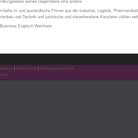
ndlungsweise seines Gegenübers eine andere.
mhafte in- und ausländische Firmen aus der Industrie, Logistik, Pharmaindus
rtenbau und Technik und juristische und steuerberatene Kanzleien zählen se
pressum
|
Datenschutz
|
Haftungsausschluss
ne.eu