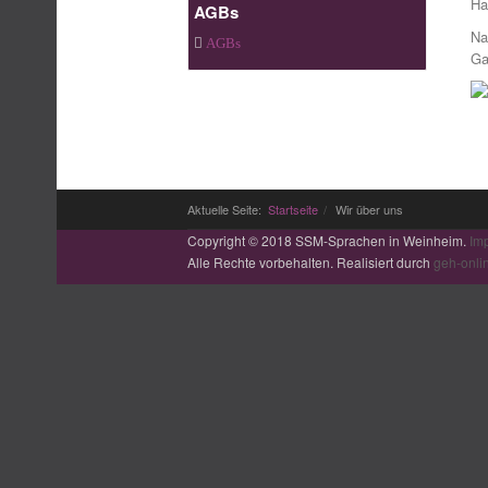
Ha
AGBs
Na
AGBs
Ga
Aktuelle Seite:
Startseite
Wir über uns
Copyright © 2018 SSM-Sprachen in Weinheim.
Im
Alle Rechte vorbehalten. Realisiert durch
geh-onli